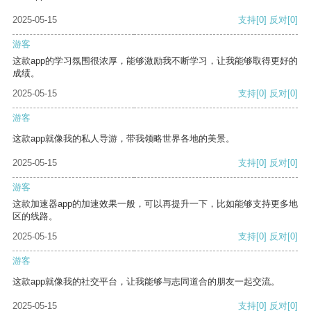
2025-05-15
支持
[0]
反对
[0]
游客
这款app的学习氛围很浓厚，能够激励我不断学习，让我能够取得更好的
成绩。
2025-05-15
支持
[0]
反对
[0]
游客
这款app就像我的私人导游，带我领略世界各地的美景。
2025-05-15
支持
[0]
反对
[0]
游客
这款加速器app的加速效果一般，可以再提升一下，比如能够支持更多地
区的线路。
2025-05-15
支持
[0]
反对
[0]
游客
这款app就像我的社交平台，让我能够与志同道合的朋友一起交流。
2025-05-15
支持
[0]
反对
[0]