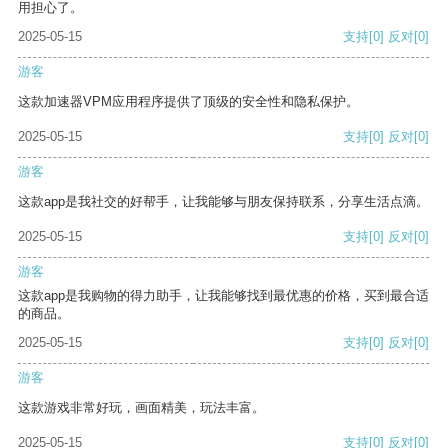
用担心了。
2025-05-15
支持
[0]
反对
[0]
游客
这款加速器VPM应用程序提供了顶级的安全性和隐私保护。
2025-05-15
支持
[0]
反对
[0]
游客
这款app是我社交的好帮手，让我能够与朋友保持联系，分享生活点滴。
2025-05-15
支持
[0]
反对
[0]
游客
这款app是我购物的得力助手，让我能够找到最优惠的价格，买到最合适
的商品。
2025-05-15
支持
[0]
反对
[0]
游客
这款游戏非常好玩，画面精美，玩法丰富。
2025-05-15
支持
[0]
反对
[0]