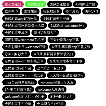
原子加速器
快鸭加速器
旋风加速度器
外网网址导航
软件中心
雷霆加速
狂飙加速器
哔咔漫画
快鸭VPN
顶级彩票app官方网站
全民彩票平台登录
全民彩票官网最新登录入口
9123购彩welcome中心
全民彩票安卓版
彩神Vl购彩大厅
国民彩票welcometo手机版
三分钟彩票app下载
大发彩票大厅-welcome环球
全民彩票官网app下载安装
彩神Vl购彩大厅
全民彩票官网最新登录入口
全民彩票app下载安装安卓
全民彩票版本官方下载
全民彩票所有平台
全民彩票平台登录
全民彩票官网app下载安装
天天彩平台是合法的吗
下载全民彩票最新版
welcome登录大厅大发
6号平台彩票下载?
welcome大发购彩
welcome购彩大厅用户注册
彩神Vl购彩大厅
全民彩票平台登录
全民彩票平台登录