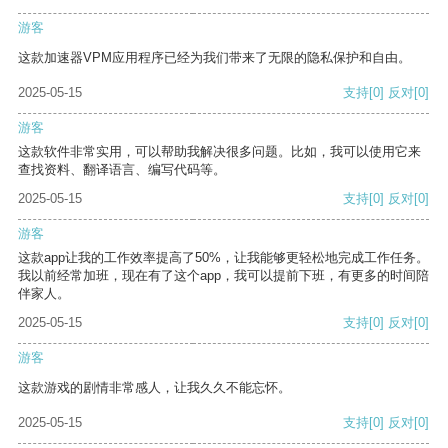
游客
这款加速器VPM应用程序已经为我们带来了无限的隐私保护和自由。
2025-05-15
支持
[0]
反对
[0]
游客
这款软件非常实用，可以帮助我解决很多问题。比如，我可以使用它来
查找资料、翻译语言、编写代码等。
2025-05-15
支持
[0]
反对
[0]
游客
这款app让我的工作效率提高了50%，让我能够更轻松地完成工作任务。
我以前经常加班，现在有了这个app，我可以提前下班，有更多的时间陪
伴家人。
2025-05-15
支持
[0]
反对
[0]
游客
这款游戏的剧情非常感人，让我久久不能忘怀。
2025-05-15
支持
[0]
反对
[0]