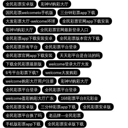
全民彩票安卓版
彩神Vl购彩大厅
国民彩票welcometo手机版
三分钟彩票app下载
大发彩票大厅-welcome环球
全民彩票官网app下载安装
彩神Vl购彩大厅
全民彩票官网最新登录入口
全民彩票app下载安装安卓
全民彩票版本官方下载
全民彩票所有平台
全民彩票平台登录
全民彩票官网app下载安装
天天彩平台是合法的吗
下载全民彩票最新版
welcome登录大厅大发
6号平台彩票下载?
welcome大发购彩
welcome购彩大厅用户注册
彩神Vl购彩大厅
全民彩票平台登录
全民彩票平台登录
welcome盈彩购彩大厅广东
168彩票平台8元彩金
全民彩票安卓版
三分钟彩票app下载
全民彩票安卓版
全民彩票平台换了吗
老品牌—全民彩票
手机版彩票app下载
全民彩票安卓版下载