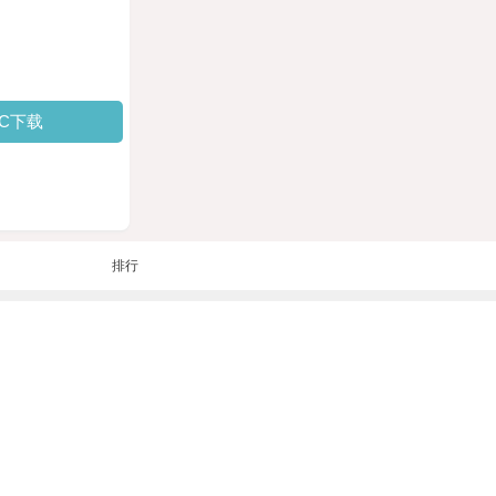
PC下载
排行