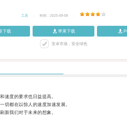
工具
|
时间：2025-09-08
|
卓下载
苹果下载
安卓市场，安全绿色
和速度的要求也日益提高。
一切都在以惊人的速度加速发展。
刷新我们对于未来的想象。