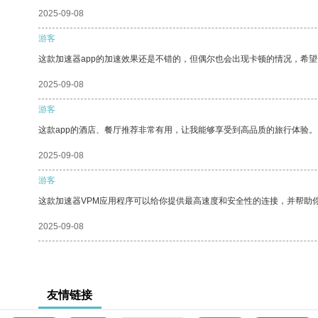
2025-09-08
游客
这款加速器app的加速效果还是不错的，但偶尔也会出现卡顿的情况，希
2025-09-08
游客
这款app的酒店、餐厅推荐非常有用，让我能够享受到高品质的旅行体验。
2025-09-08
游客
这款加速器VPM应用程序可以给你提供最高速度和安全性的连接，并帮助
2025-09-08
友情链接