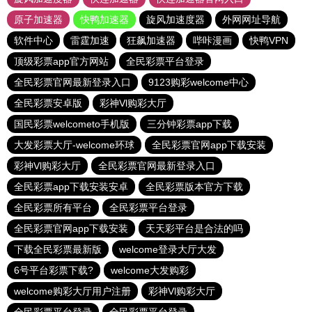
原子加速器
快鸭加速器
旋风加速度器
外网网址导航
软件中心
雷霆加速
狂飙加速器
哔咔漫画
快鸭VPN
顶级彩票app官方网站
全民彩票平台登录
全民彩票官网最新登录入口
9123购彩welcome中心
全民彩票安卓版
彩神Vl购彩大厅
国民彩票welcometo手机版
三分钟彩票app下载
大发彩票大厅-welcome环球
全民彩票官网app下载安装
彩神Vl购彩大厅
全民彩票官网最新登录入口
全民彩票app下载安装安卓
全民彩票版本官方下载
全民彩票所有平台
全民彩票平台登录
全民彩票官网app下载安装
天天彩平台是合法的吗
下载全民彩票最新版
welcome登录大厅大发
6号平台彩票下载?
welcome大发购彩
welcome购彩大厅用户注册
彩神Vl购彩大厅