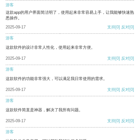
游客
这款app的用户界面简洁明了，使用起来非常容易上手，让我能够快速熟
悉操作。
2025-09-17
支持
[0]
反对
[0]
游客
这款软件的设计非常人性化，使用起来非常方便。
2025-09-17
支持
[0]
反对
[0]
游客
这款软件的功能非常强大，可以满足我日常使用的需求。
2025-09-17
支持
[0]
反对
[0]
游客
这款软件简直是神器，解决了我所有问题。
2025-09-17
支持
[0]
反对
[0]
游客